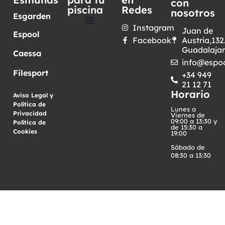
con
piscina
Redes
nosotros
Esgarden
Instagram
Juan de
Espool
Facebook
Austria,132
Guadalaja
Caessa
info@espoo
Filesport
+34 949
21 12 71
Horario
Aviso Legal y
Política de
Lunes a
Privacidad
·
Viernes de
09:00 a 13:30 y
Política de
de 15:30 a
Cookies
19:00
Sábado de
08:30 a 13:30