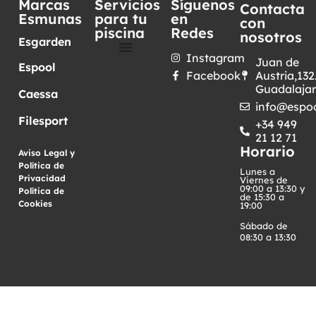
Marcas
Servicios
Síguenos
Contacta
Esmunas
para tu
en
con
piscina
Redes
nosotros
Esgarden
Instagram
Juan de
Espool
Facebook
Austria,132
Guadalaja
Caessa
info@espoo
Filesport
+34 949
21 12 71
Horario
Aviso Legal y
Política de
Lunes a
Privacidad
·
Viernes de
09:00 a 13:30 y
Política de
de 15:30 a
Cookies
19:00
Sábado de
08:30 a 13:30