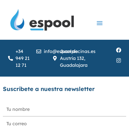
Construcción de piscinas
Instalación de piscinas
Servicios para Piscina
Cubiertas y accesorios
+34
info@espoolpiscinas.es
Juan de
949 21
Austria 132,
12 71
Guadalajara
Suscríbete a nuestra newsletter