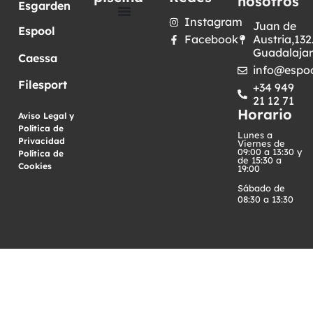
nosotros
Esgarden
Instagram
Juan de
Espool
Facebook
Austria,132
Guadalaja
Caessa
info@espoo
Filesport
+34 949
21 12 71
Horario
Aviso Legal y
Política de
Lunes a
Privacidad
·
Viernes de
09:00 a 13:30 y
Política de
de 15:30 a
Cookies
19:00
Sábado de
08:30 a 13:30