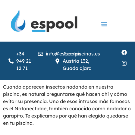
Construcción de piscinas
Instalación de piscinas
Servicios para Piscina
Cubiertas y accesorios
+34
info@espoolpiscinas.es
Juan de
949 21
Austria 132,
12 71
Guadalajara
Cuando aparecen insectos nadando en nuestra
piscina, es natural preguntarse qué hacen ahí y cómo
evitar su presencia. Uno de esos intrusos más famosos
es el Notonectidae, también conocido como nadador o
garapito. Te explicamos por qué han elegido quedarse
en tu piscina.