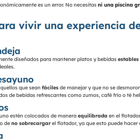
conómicamente es un error. No necesitas
ni una piscina g
ara vivir una experiencia de
ndeja
amente diseñados para mantener platos y bebidas
estables
eales.
desayuno
 aquellos que sean
fáciles
de manejar y que no se desmoron
dos de bebidas refrescantes como zumos, café frío o té he
os
ayuno estén colocados de manera
equilibrada
en el flotado
do de
no sobrecargar
el flotador, ya que esto puede hacer
a