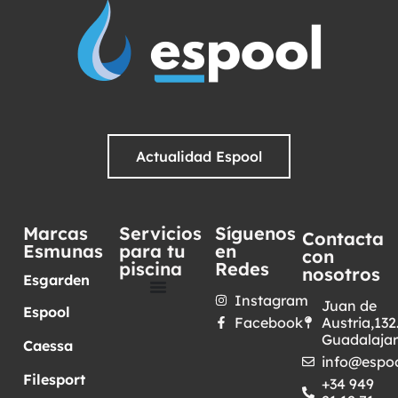
Actualidad Espool
Marcas
Servicios
Síguenos
Contacta
Esmunas
para tu
en
con
piscina
Redes
nosotros
Esgarden
Instagram
Juan de
Espool
Facebook
Austria,132
Guadalaja
Caessa
info@espoo
Filesport
+34 949