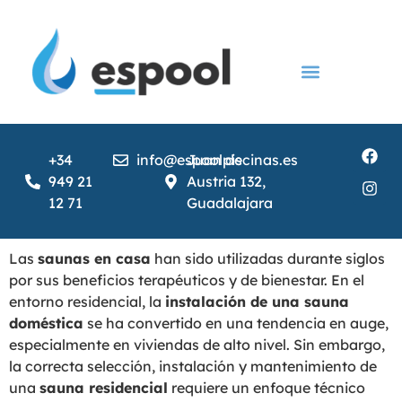
Construcción de piscinas
Instalación de piscinas
Servicios para Piscina
Cubiertas y accesorios
+34
info@espoolpiscinas.es
Juan de
949 21
Austria 132,
12 71
Guadalajara
Las
saunas en casa
han sido utilizadas durante siglos
por sus beneficios terapéuticos y de bienestar. En el
entorno residencial, la
instalación de una sauna
doméstica
se ha convertido en una tendencia en auge,
especialmente en viviendas de alto nivel. Sin embargo,
la correcta selección, instalación y mantenimiento de
una
sauna residencial
requiere un enfoque técnico