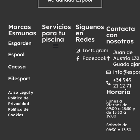
Marcas
Servicios
Síguenos
Contacta
Esmunas
para tu
en
con
piscina
Redes
nosotros
Esgarden
Instagram
Juan de
Espool
Facebook
Austria,132
Guadalaja
Caessa
info@espoo
Filesport
+34 949
21 12 71
Horario
Aviso Legal y
Política de
Lunes a
Privacidad
·
Viernes de
09:00 a 13:30 y
Política de
de 15:30 a
Cookies
19:00
Sábado de
08:30 a 13:30