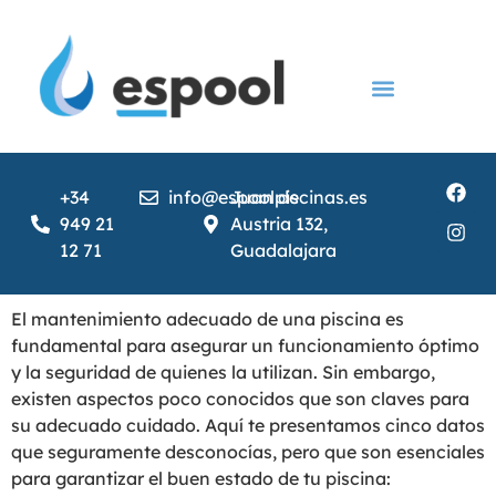
Construcción de piscinas
Instalación de piscinas
Servicios para Piscina
Cubiertas y accesorios
+34
info@espoolpiscinas.es
Juan de
949 21
Austria 132,
12 71
Guadalajara
El mantenimiento adecuado de una piscina es
fundamental para asegurar un funcionamiento óptimo
y la seguridad de quienes la utilizan. Sin embargo,
existen aspectos poco conocidos que son claves para
su adecuado cuidado. Aquí te presentamos cinco datos
que seguramente desconocías, pero que son esenciales
para garantizar el buen estado de tu piscina: